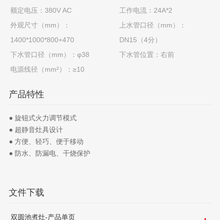
额定电压：380V AC
工作电流：24A*2
外观尺寸（mm）：
上水管口径（mm）：
1400*1000*800+470
DN15（4分）
下水管口径（mm）：φ38
下水管位置：右前
电源线径（mm²）：≥10
产品特性
● 旋钮式火力调节模式
● 超静音灶具设计
● 方便、轻巧、便于移动
● 防水、防漏电、干烧保护
文件下载
双圆池煮灶-产品单页